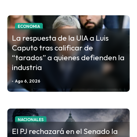
t
r
a
ECONOMIA
d
La respuesta de la UIA a Luis
a
Caputo tras calificar de
s
“tarados” a quienes defienden la
industria
Ago 6, 2026
NACIONALES
El PJ rechazará en el Senado la