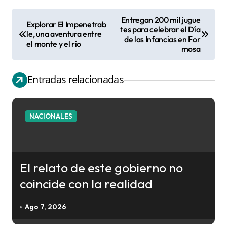
Entregan 200 mil jugue
Explorar El Impenetrab
N
tes para celebrar el Día
le, una aventura entre
de las Infancias en For
a
el monte y el río
mosa
v
e
Entradas relacionadas
g
a
c
NACIONALES
i
ó
n
El relato de este gobierno no
d
coincide con la realidad
e
e
Ago 7, 2026
n