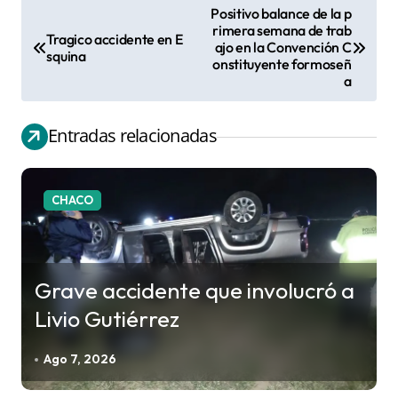
Positivo balance de la p
N
rimera semana de trab
Tragico accidente en E
ajo en la Convención C
a
squina
onstituyente formoseñ
v
a
e
g
Entradas relacionadas
a
c
CHACO
i
ó
n
Grave accidente que involucró a
d
Livio Gutiérrez
e
e
Ago 7, 2026
n
t