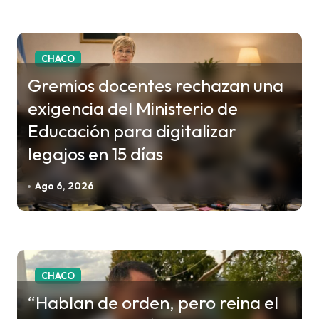
r
a
CHACO
d
Gremios docentes rechazan una
a
exigencia del Ministerio de
s
Educación para digitalizar
legajos en 15 días
Ago 6, 2026
CHACO
“Hablan de orden, pero reina el