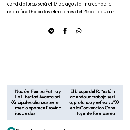
candidaturas será el 17 de agosto, marcando la
recta final hacia las elecciones del 26 de octubre.
Nación: Fuerza Patria y
El bloque del PJ “está h
N
La Libertad Avanza pri
aciendo un trabajo seri
ncipales alianzas, en el
o, profundo y reflexivo”
a
medio aparece Provinc
en la Convención Cons
v
ias Unidas
tituyente formoseña
e
g