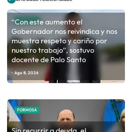
a
c
“Con este aumento el
FORMOSA
i
Gobernador nos reivindica y nos
ó
muestra respeto y cariño por
n
nuestro trabajo”, sostuvo
d
docente de Palo Santo
e
e
Ago 8, 2026
n
t
r
a
FORMOSA
d
a
Sin recurrir a deuda, el
s