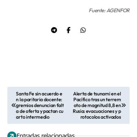
Fuente: AGENFOR
Santa Fe sin acuerdo e
Alerta de tsunami en el
N
n la paritaria docente:
Pacífico tras un terrem
gremios denuncian falt
oto de magnitud 8,8 en
a
a de oferta y pactan cu
Rusia: evacuaciones y p
v
arto intermedio
rotocolos activados
e
g
Entradas relacionadas