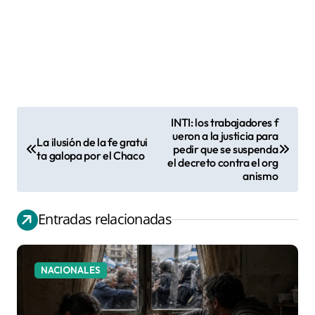
INTI: los trabajadores f
N
ueron a la justicia para
La ilusión de la fe gratui
pedir que se suspenda
a
ta galopa por el Chaco
el decreto contra el org
v
anismo
e
g
Entradas relacionadas
a
c
NACIONALES
i
ó