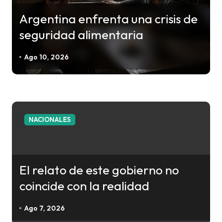
n
Argentina enfrenta una crisis de
d
seguridad alimentaria
e
e
Ago 10, 2026
n
t
r
a
NACIONALES
d
a
s
El relato de este gobierno no
coincide con la realidad
Ago 7, 2026