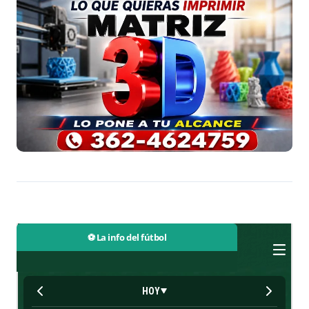
⚽ La info del fútbol