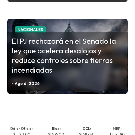
NACIONALES
El PJ rechazará en el Senado la
ley que acelera desalojos y
reduce controles sobre tierras
incendiadas
Ago 6, 2026
Dólar Oficial:
Blue:
CCL:
MEP:
$1,520.00
$1,535.00
$1,583.60
$1,525.90