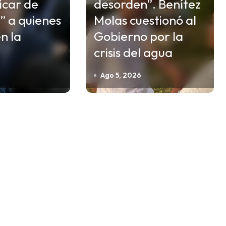
ficar de
desorden”. Benítez
” a quienes
Molas cuestionó al
n la
Gobierno por la
crisis del agua
Ago 5, 2026