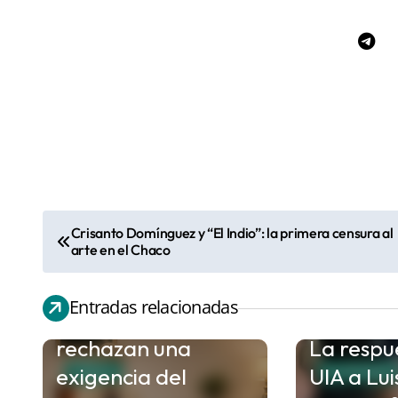
Crisanto Domínguez y “El Indio”: la primera censura al
N
arte en el Chaco
a
v
Entradas relacionadas
Gremios docentes
e
rechazan una
La respu
g
exigencia del
UIA a Lu
a
CHACO
ECONOMIA