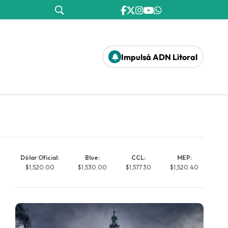
Impulsá ADN Litoral
Dólar Oficial:
Blue:
CCL:
MEP:
$1,520.00
$1,530.00
$1,577.30
$1,520.40