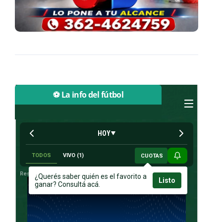
⚽ La info del fútbol