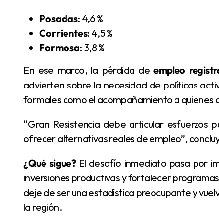
Posadas
: 4,6 %
Corrientes
: 4,5 %
Formosa
: 3,8 %
En ese marco, la pérdida de
empleo regist
advierten sobre la necesidad de políticas act
formales como el acompañamiento a quienes q
“Gran Resistencia debe articular esfuerzos públicos y privados para revertir esta tendencia y
ofrecer alternativas reales de empleo”, concluy
¿Qué sigue?
El desafío inmediato pasa por im
inversiones productivas y fortalecer programas 
deje de ser una estadística preocupante y vuel
la región.