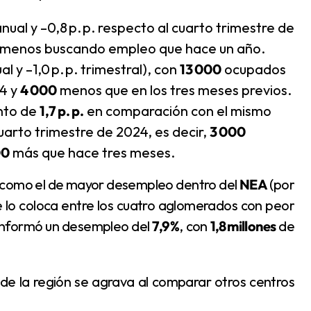
eranual y –0,8 p. p. respecto al cuarto trimestre de
menos buscando empleo que hace un año.
ual y –1,0 p. p. trimestral), con
13 000
ocupados
24 y
4 000
menos que en los tres meses previos.
ento de
1,7 p. p.
en comparación con el mismo
uarto trimestre de 2024, es decir,
3 000
00
más que hace tres meses.
cia como el de mayor desempleo dentro del
NEA
(por
ue lo coloca entre los cuatro aglomerados con peor
C informó un desempleo del
7,9 %
, con
1,8 millones
de