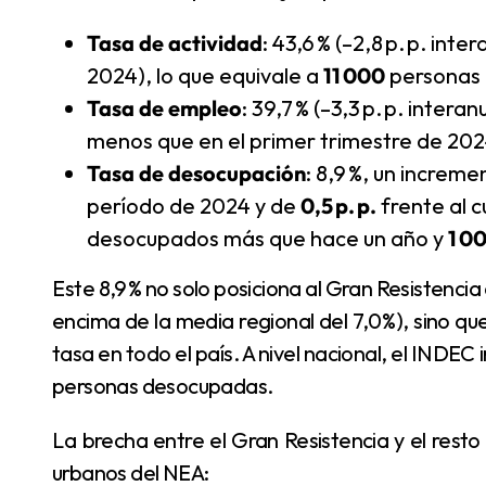
Tasa de actividad
: 43,6 % (–2,8 p. p. int
2024), lo que equivale a
11 000
personas 
Tasa de empleo
: 39,7 % (–3,3 p. p. interan
menos que en el primer trimestre de 20
Tasa de desocupación
: 8,9 %, un increm
período de 2024 y de
0,5 p. p.
frente al c
desocupados más que hace un año y
1 0
Este 8,9 % no solo posiciona al Gran Resisten
encima de la media regional del 7,0 %), sino q
tasa en todo el país. A nivel nacional, el INDE
personas desocupadas.
La brecha entre el Gran Resistencia y el resto de la región se agrava al comparar otros centros
urbanos del NEA: