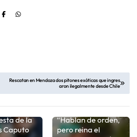
Rescatan en Mendoza dos pitones exóticas que ingres
aron ilegalmente desde Chile
esta de la
“Hablan de orden,
is Caputo
pero reina el
CHACO