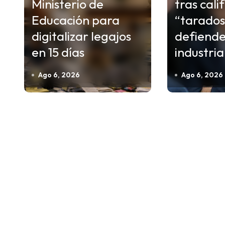
c
Ministerio de
tras cali
i
Educación para
“tarados
ó
digitalizar legajos
defiende
n
en 15 días
industria
d
Ago 6, 2026
Ago 6, 2026
e
e
n
t
r
a
d
a
s