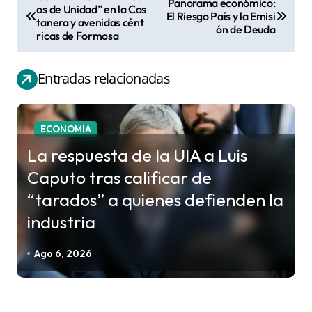
Panorama económico:
N
os de Unidad” en la Cos
El Riesgo País y la Emisi
tanera y avenidas cént
a
ón de Deuda
ricas de Formosa
v
e
Entradas relacionadas
g
a
c
ECONOMIA
i
La respuesta de la UIA a Luis
ó
Caputo tras calificar de
n
“tarados” a quienes defienden la
d
industria
e
e
Ago 6, 2026
n
t