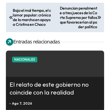
Denuncian penalment
Bajo el mal tiempo, el c
N
e a tres jueces de la Co
lamor popular: crónica
rte Suprema por fallos
a
de la marcha en apoyo
que favorecerían al po
a Cristina en Chaco
v
der político
e
g
Entradas relacionadas
a
c
NACIONALES
i
ó
n
El relato de este gobierno no
d
coincide con la realidad
e
e
Ago 7, 2026
n