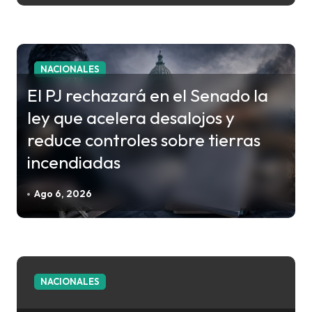
t
r
a
NACIONALES
d
El PJ rechazará en el Senado la
a
ley que acelera desalojos y
s
reduce controles sobre tierras
incendiadas
Ago 6, 2026
NACIONALES