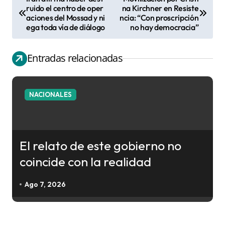
N
ruido el centro de oper
na Kirchner en Resiste
aciones del Mossad y ni
ncia: “Con proscripción
a
ega toda vía de diálogo
no hay democracia”
v
e
Entradas relacionadas
g
a
c
NACIONALES
i
ó
n
El relato de este gobierno no
d
coincide con la realidad
e
e
Ago 7, 2026
n
t