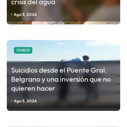
crisis del agua
d
e
Ago 5, 2026
e
n
t
r
CHACO
a
d
Suicidios desde el Puente Gral.
a
Belgrano y una inversión que no
s
quieren hacer
Ago 5, 2026