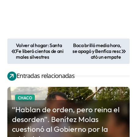
Volver al hogar: Santa
Boca brilló media hora,
N
Fe liberó cientos de ani
se apagó y Benfica resc
males silvestres
ató un empate
a
v
Entradas relacionadas
e
g
a
CHACO
c
“Hablan de orden, pero reina el
i
desorden”. Benítez Molas
ó
cuestionó al Gobierno por la
n