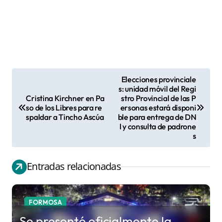
Elecciones provinciale
N
s: unidad móvil del Regi
Cristina Kirchner en Pa
stro Provincial de las P
a
so de los Libres para re
ersonas estará disponi
v
spaldar a Tincho Ascúa
ble para entrega de DN
I y consulta de padrone
e
s
g
a
Entradas relacionadas
c
i
FORMOSA
ó
Se presentó oficialmente la
n