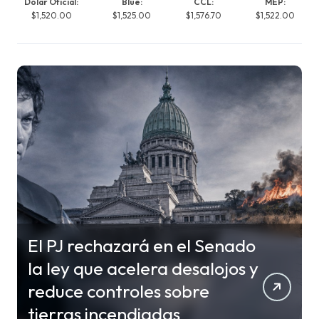
Dólar Oficial:
Blue:
CCL:
MEP:
$1,520.00
$1,525.00
$1,576.70
$1,522.00
El PJ rechazará en el Senado
la ley que acelera desalojos y
reduce controles sobre
tierras incendiadas