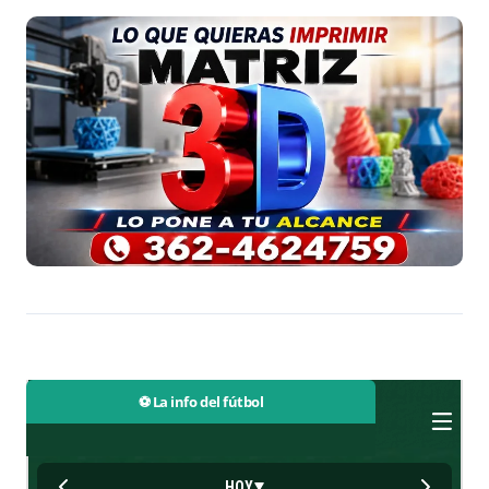
⚽ La info del fútbol