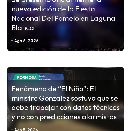
d
nueva edición de la Fiesta
e
Nacional Del Pomelo en Laguna
e
Blanca
n
Ago 6, 2026
t
r
a
d
a
FORMOSA
s
Fenómeno de “El Niño”: El
ministro Gonzalez sostuvo que se
debe trabajar con datos técnicos
y no con predicciones alarmistas
Ago 5, 2026