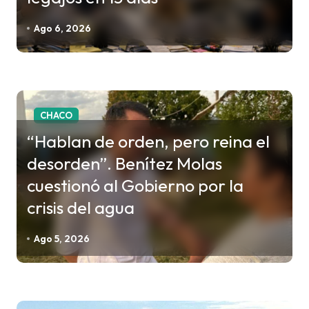
e
e
Ago 6, 2026
n
t
r
a
CHACO
d
“Hablan de orden, pero reina el
a
desorden”. Benítez Molas
s
cuestionó al Gobierno por la
crisis del agua
Ago 5, 2026