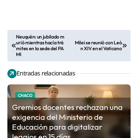
Neuquén: un jubilado m
N
urió mientras hacía trá
Milei se reunió con Leó
mites en la sede del PA
n XIV en el Vaticano
a
MI
v
e
Entradas relacionadas
g
a
c
CHACO
i
Gremios docentes rechazan una
ó
exigencia del Ministerio de
n
Educación para digitalizar
d
legajos en 15 días