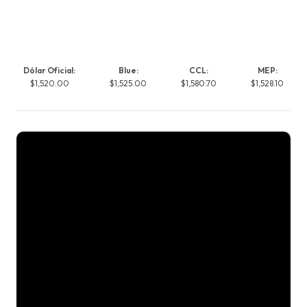
Dólar Oficial:
Blue:
CCL:
MEP:
$1,520.00
$1,525.00
$1,580.70
$1,528.10