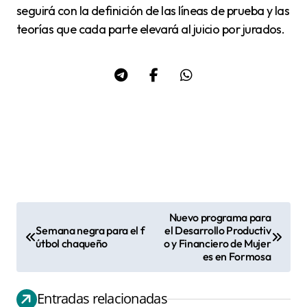
seguirá con la definición de las líneas de prueba y las
teorías que cada parte elevará al juicio por jurados.
Nuevo programa para
N
Semana negra para el f
el Desarrollo Productiv
útbol chaqueño
o y Financiero de Mujer
a
es en Formosa
v
e
Entradas relacionadas