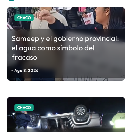
g
a
c
CHACO
i
ó
Sameep y el gobierno provincial:
n
el agua como símbolo del
d
fracaso
e
e
Ago 8, 2026
n
t
r
a
CHACO
d
a