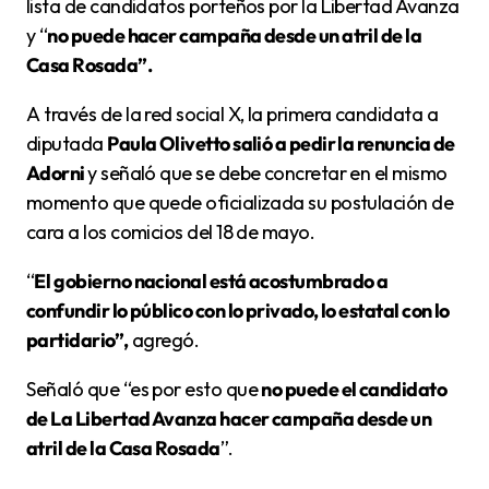
lista de candidatos porteños por la Libertad Avanza
y “
no puede hacer campaña desde un atril de la
Casa Rosada”.
A través de la red social X, la primera candidata a
diputada
Paula Olivetto salió a pedir la renuncia de
Adorni
y señaló que se debe concretar en el mismo
momento que quede oficializada su postulación de
cara a los comicios del 18 de mayo.
“
El gobierno nacional está acostumbrado a
confundir lo público con lo privado, lo estatal con lo
partidario”,
agregó.
Señaló que “es por esto que
no puede el candidato
de La Libertad Avanza hacer campaña desde un
atril de la Casa Rosada
”.