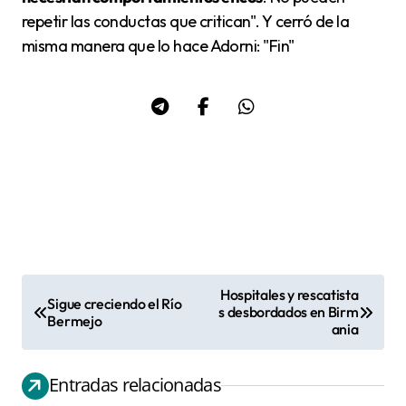
repetir las conductas que critican". Y cerró de la
misma manera que lo hace Adorni: "Fin"
Hospitales y rescatista
Sigue creciendo el Río
N
s desbordados en Birm
Bermejo
ania
a
v
Entradas relacionadas
e