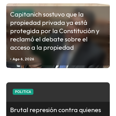
g
a
Capitanich sostuvo que la
POLITICA
c
propiedad privada ya está
i
protegida por la Constitución y
ó
reclamó el debate sobre el
n
acceso a la propiedad
d
e
Ago 6, 2026
e
n
t
r
POLITICA
a
d
Brutal represión contra quienes
a