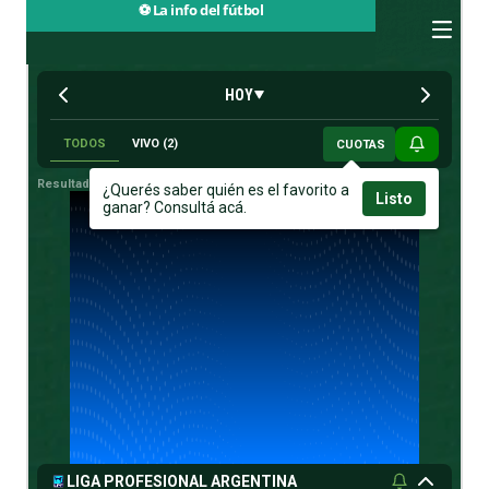
⚽ La info del fútbol