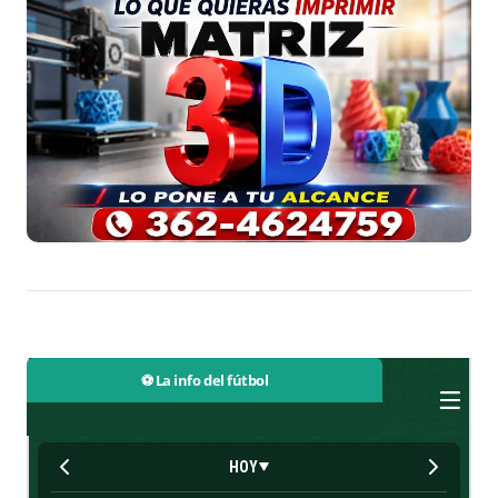
⚽ La info del fútbol