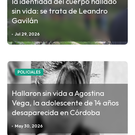
la identidad del cuerpo hallado
n
sin vida: se trata de Leandro
d
Gavilán
e
e
Jul 29, 2026
n
t
r
a
POLICIALES
d
a
Hallaron sin vida a Agostina
s
Vega, la adolescente de 14 años
desaparecida en Córdoba
May 30, 2026