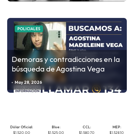
POLICIALES
Demoras y contradicciones en la
búsqueda de Agostina Vega
May 28, 2026
Dólar Oficial:
Blue:
CCL:
MEP:
$1,520.00
$1,525.00
$1,580.70
$1,528.10