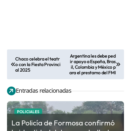
Argentina les debe ped
Chaco celebra el teatr
N
ir apoyo a España, Bras
o con la Fiesta Provinci
il, Colombia y México p
a
al 2025
ara el prestamo del FMI
v
e
Entradas relacionadas
g
a
c
POLICIALES
i
La Policía de Formosa confirmó
ó